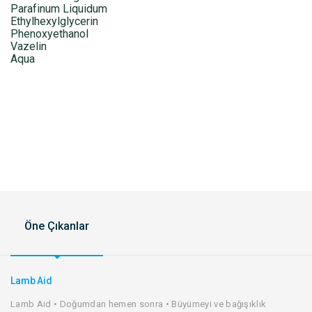
Parafinum Liquidum
Ethylhexylglycerin
Phenoxyethanol
Vazelin
Aqua
Öne Çıkanlar
Lamb Aid
Lamb Aid • Doğumdan hemen sonra • Büyümeyi ve bağışıklık