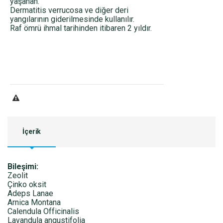
yaşanan.
Dermatitis verrucosa ve diğer deri
yangılarının giderilmesinde kullanılır.
Raf ömrü ihmal tarihinden itibaren 2 yıldır.
İçerik
Bileşimi:
Zeolit
Çinko oksit
Adeps Lanae
Arnica Montana
Calendula Officinalis
Lavandula angustifolia